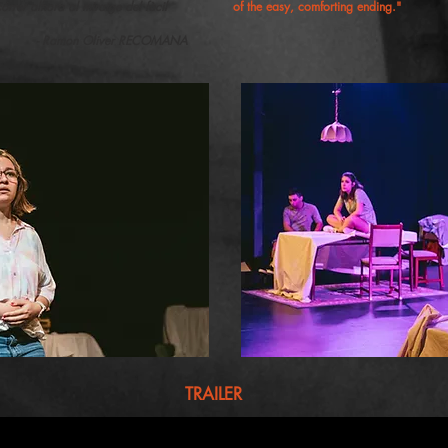
órrer alhora al miratge del fàcil
of the easy, comforting ending."
- Ramon Oliver RECOMANA
TRAILER