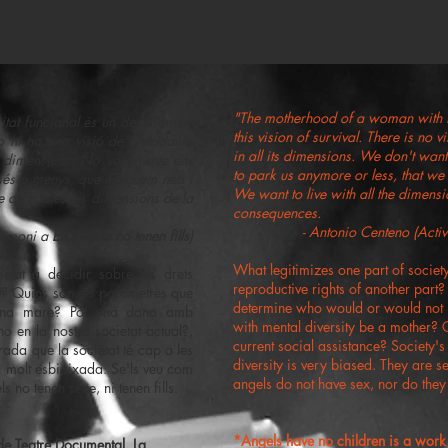
"The motherhood of a woman with fun
itat funcional és un desafiament
this vision of survival. There is no vi
o hi ha una visió de ciutadania
in all its dimensions. We don't want
es dimensions. No volem que ens
to park us anymore or less, that we 
és o menys, que estiguem nets i
We want to live with all the dimensio
e amb totes les dimensions de la
consequences.
- Antonio Centeno (Activ
stimoni a
Els àngels no tenen fills
)
What legitimizes one part of societ
etat a decidir sobre els drets
reproductive rights of another part
rt? Quins són els paràmetres que
determine who would or would no
bona mare? Pot una dona amb
with mental diversity be a mother? C
ho en la nostra societat actual?,
current social assistance? Society's
rada que la societat té cap a les
diversity is very biased. They are s
à molt esbiaixada. Se'ls veu com
angels do not have sex, nor do they 
s no tenen sexe, ni tenen fills.
*Angels have no children is a work
 de Teatre Documental. La