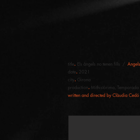
.
title
Els àngels no tenen fills /
Angels
.
date
2021
.
city
Girona
.
production
Mithistòrima, Temporada A
written and directed by Clàudia Cedó