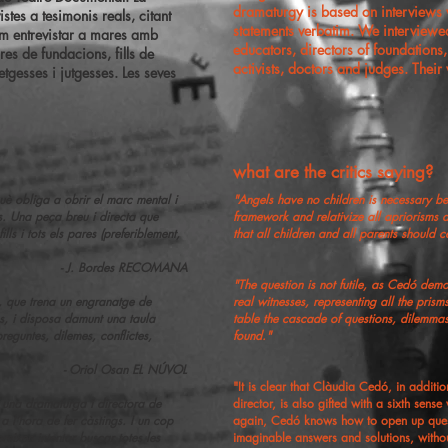
dramaturgy is based on interviews w
stes a tesimonis reals, citant
statements verbatim. We interviewed
am entrevistar a mares amb
educators, directors of foundations, 
res de fundacions, fills de
activists, doctors and judges. Their 
tgesses i jutgesses. Les seves
what are the critics saying?
què obliga a obrir el marc mental i
"Angels have no children is necessary be
cis. Una peça breu i directa que
framework and relativize all apriorisms 
lls i tots els pares (preferiblement,
that all children and all parents should c
- J. Bordes RECOMANA
​"The question is not futile, as Cedó de
, que trena un engranatge de
real witnesses, representing all the prism
mes, i disposa damunt una taula
table the cascade of questions, dilemmas,
guntes, dilemes, conflictes,
found."
- Oriol Osan EL NÚVOL
"It is clear that Clàudia Cedó, in additio
 una dramaturga i directora de
director, is also gifted with a sixth sen
a l’hora de fer càstings. I un cop
again, Cedó knows how to open up questio
ixen intentar buscar totes les
imaginable answers and solutions, withou