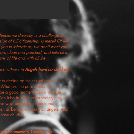
ctional diversity is a challenge to
sion of full citizenship, is there? Of life
 you to tolerate us, we don't want you
are clean and polished, and little else.
ns of life and with all the
ist, witness in
Angels have no children
)
y to decide on the sexual and
? What are the parameters that
t be a good mother? Can a woman
an it be in our current society?, with
 view of people with functional
een as beings without evil: angels. And
have children.​
 of Documentary Theatre. The