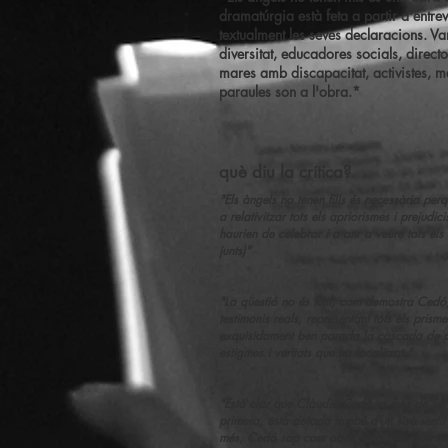
dramatúrgia està feta a partir d'entrevi
textualment les seves declaracions. V
diversitat, educadores socials, directo
mares amb discapacitat, activistes, me
paraules son a l'obra.*
què diu la crítica?
"Els àngels no tenen fills és necessària per
a relativitzar tots els apriorismes i prejudi
haurien de celebrar i a anr a veure tots els fi
junts)"
"La qüestió no és fútil, com demostra Cedó
testimonis reals, representant tots els pris
exquisidament ben parada la cascada de pre
estigmes i veritats que ha localitzat."
"Està clar que Clàudia Cedó, a més de ser
primera, està dotada també d’un sisè sentit 
més, Cedó sap com obrir preguntes que mere