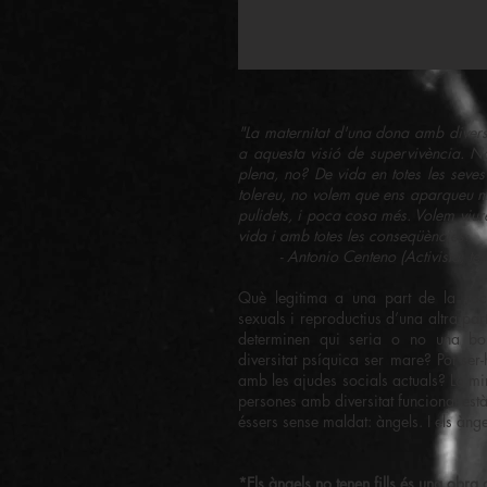
"La maternitat d'una dona amb divers
a aquesta visió de supervivència. N
plena, no? De vida en totes les sev
tolereu, no volem que ens aparqueu m
pulidets, i poca cosa més. Volem viur
vida i amb totes les conseqüències.
- Antonio Centeno (Activista, te
Què legitima a una part de la soci
sexuals i reproductius d’una altra pa
determinen qui seria o no una 
diversitat psíquica ser mare? Pot ser-
amb les ajudes socials actuals? La mi
persones amb diversitat funcional est
éssers sense maldat: àngels. I els àngel
*Els àngels no tenen fills és una obra