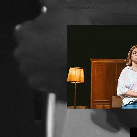
respostes i solucions imaginables, sense rec
final reconfortant."