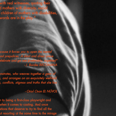
ith real witnesses, quoting their
 mothers with diversity, social
children of mothers with disabilities,
words are in the play.*​​
cause it forces you to open the mental
and prejudices. A short and direct piece
elebrate and go see (preferably, together)"
- J. Bordes RECOMANA
monstrates, who weaves together a gear of
s, and arranges on an exquisitely well-laid
 conflicts, stigmas and truths that she has
- Oriol Osan EL NÚVOL
n to being a first-class playwright and
se when it comes to casting. And once
ns that deserve to try to find all the
t resorting at the same time to the mirage